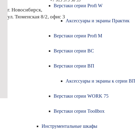
+7 913
373 56 53
Верстаки серии Profi W
Секции с
г. Новосибирск,
Ящики п
ул. Тюменская 8/2, офис 3
Аксессуары и экраны Практик
многосе
Тележки 
Верстаки серии Profi M
Каталог товаров
Шкафы д
Доставка
бухгалте
Оплата
Верстаки серии ВС
Шкафы а
О компании
шкафы д
Сертификаты
Верстаки серии ВП
Контакты
Аксессуары и экраны к серии В
Верстаки серии WORK 75
Верстаки серии Toollbox
Инструментальные шкафы