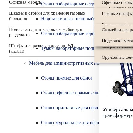
Офисная мебель
Кровати медици
Взломостойкие 
Офисные столы
Столы лабораторные островные
Столы се
Бытовые стелл
ПОД
Шкафы и стойки для хранения газовых
Архивные меди
Взломостойкие 
Газовые шкафы
Столы дл
баллонов
Надставки для столов лабораторные
Брифинг-
Стерилизаторы
Сейфы офисны
Клети и стойки
Аксессуа
Подставки для шкафов, скамейки для
Скамейки для р
Столы лабораторные торцевые
раздевалок
Аптечки медиц
Сейфы огнесто
Стойки для бал
Офисные тумб
Подставки мета
Офисные
Шкафы для раздевалок серии WL
Штативы и ши
Сейфы огневзо
Тумбы лабораторные подкатные из ЛДСП
(ЛДСП)
Оружейные сей
Мебель для административных помещений
Столы прямые для офиса
Столы офисные прямые с выдвижными ящи
Столы приставные для офиса
Универсальна
трансформер 
Столы журнальные для офиса