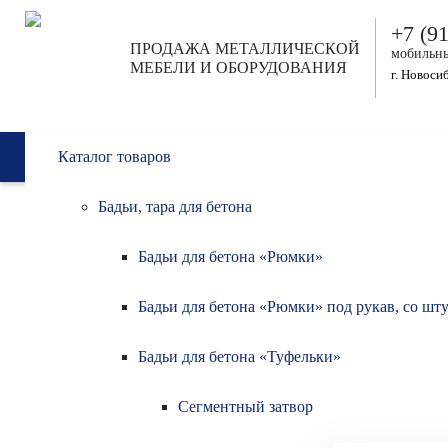
Перейти к основному содержанию
+7 (9
ПРОДАЖА МЕТАЛЛИЧЕСКОЙ
мобильн
МЕБЕЛИ И ОБОРУДОВАНИЯ
г. Новоси
Каталог товаров
Бадьи, тара для бетона
Главная
>
Каталог т
ТЕЛЕЖК
Текущий раздел
Бадьи для бетона «Рюмки»
Бадьи для бетона «Рюмки» под рукав, со шт
Тележки складские грузовые
Сортировка по:
Бадьи для бетона «Туфельки»
Тележки АС
Тележки двухколесные
Тележки трехколесные
Сегментный затвор
Тележки платформенные
Тележки ярусные