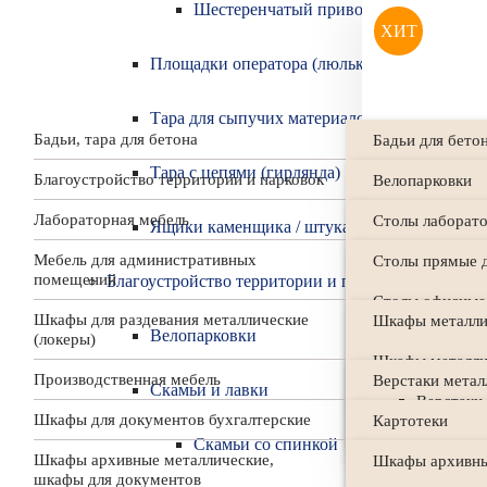
Шестеренчатый привод, двухчелюстно
Тележки специальные
ХИТ
Площадки оператора (люльки монолитчика)
Каталог товаров
Тара для сыпучих материалов
Бадьи, тара для бетона
Бадьи для бето
Тара с цепями (гирлянда)
Благоустройство территории и парковок
Бадьи для бето
Велопарковки
Лабораторная мебель
Бадьи для бето
Скамьи и лавки
Столы лаборат
Ящики каменщика / штукатура
Сегментн
Скамьи с
Мебель для административных
Столы лаборато
Столы прямые 
Шестерен
Скамейки 
помещений
Благоустройство территории и парковок
Лестничная т
Столы лаборат
Столы офисные
Площадки опера
Уличные урны д
Шкафы для раздевания металлические
Шкафы металли
Урны улич
Велопарковки
(локеры)
Надставки для 
Столы приставн
Тара для сыпуч
Урны ули
Шкафы металли
Урны мета
Производственная мебель
Верстаки метал
Столы лаборат
Столы журналь
Тара с цепями (
Контейне
Скамьи и лавки
Шкафы металли
Верстаки
9 800.00 р
Шкафы для документов бухгалтерские
Картотеки
Тумбы лаборат
Шкафы навесны
Верстаки 
Ящики каменщи
Шкафы металлич
Верстаки 
Скамьи со спинкой
Шкафы архивные металлические,
Бухгалтерские
Шкафы архив
Тумбы подкатн
Акс
ПОД
шкафы для документов
Верстаки 