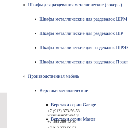
Шкафы для раздевания металлические (локеры)
Шкафы металлические для раздевалок ШРМ
Ваш вопрос:
CAPTCHA
Шкафы металлические для раздевалок ШР
This question i
prevent automa
Шкафы металлические для раздевалок ШР
5 + 2 =
Шкафы металлические для раздевалок Прак
Нажимая кнопку о
Производственная мебель
Верстаки металлические
Полны
Верстаки серии Garage
+7 (913) 373-56-53
Шкафы дл
мобильный/WhatsApp
металлич
Верстаки серии Master
+7 383
209 12 20
Стеллажи